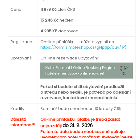
Cena:
11 979 Kč
člen ČPS
15 246 Kč
nečlen
4 235 Kč
doprovod
Registrace:
On-line přihlášku si můžete vyplnit na
https://form.simpleshop.cz/gNp6p/buy/
Ubytování:
On-line rezervace ubytování:
Hotel Element | Online Booking Engine
hotelelement.book-onlinenow.net
Pokud si budete chtít ubytování prodloužit
o středu nebo neděli, je potřeba po odeslání
rezervace, kontaktovat recepci hotelu.
Kredity:
Seminář bude ohodnocen 10 kredity ČSK.
Důležitá
On-line přihlášku i platbu je třeba zaslat
informace!!!
do 31. 8. 2026
nejpozději
.
Po tomto datu budou neobsazené pokoje
uvolněny pro hotel a možnost ubytování nelze