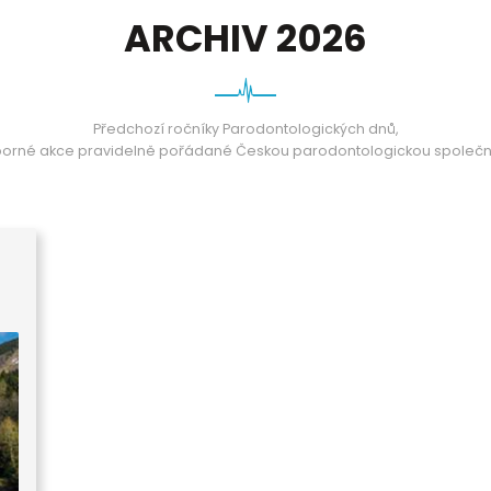
ARCHIV 2026
Předchozí ročníky Parodontologických dnů,
orné akce pravidelně pořádané Českou parodontologickou společn