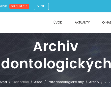
.2026
VÍCE
DEADLINE 31.8.
ÚVOD
AKTUALITY
O NÁ
Archiv
odontologických
Úvod
Odborníci
Akce
Parodontologické dny
Archiv
202