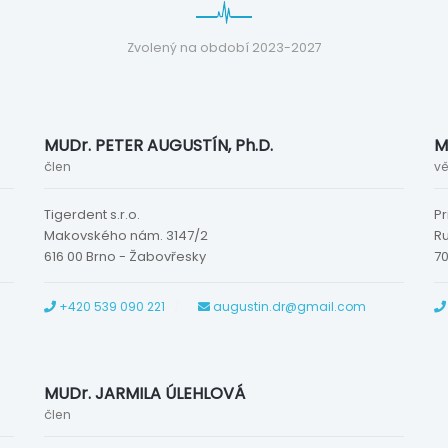
Zvolený na období 2023-2027
MUDr. PETER AUGUSTÍN, Ph.D.
M
člen
vě
Tigerdent s.r.o.
Pr
Makovského nám. 3147/2
R
616 00 Brno - Žabovřesky
70
+420 539 090 221
augustin.dr@gmail.com
MUDr. JARMILA ÚLEHLOVÁ
člen