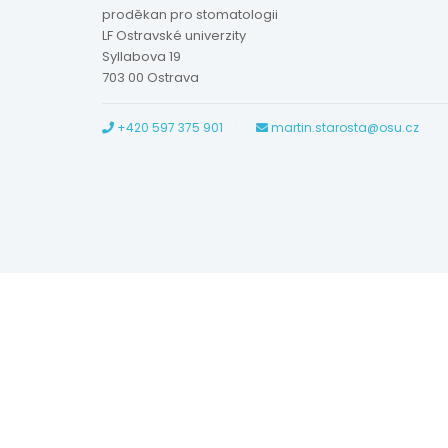
proděkan pro stomatologii
LF Ostravské univerzity
Syllabova 19
703 00 Ostrava
+420 597 375 901
martin.starosta@osu.cz