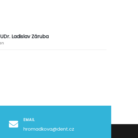
UDr. Ladislav Záruba
en
EMAIL
hromadkova@dent.cz