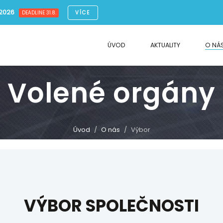
.2026
VÍCE
DEADLINE 31.8.
ÚVOD
AKTUALITY
O NÁ
Volené orgány
Úvod
O nás
Výbor
VÝBOR SPOLEČNOSTI