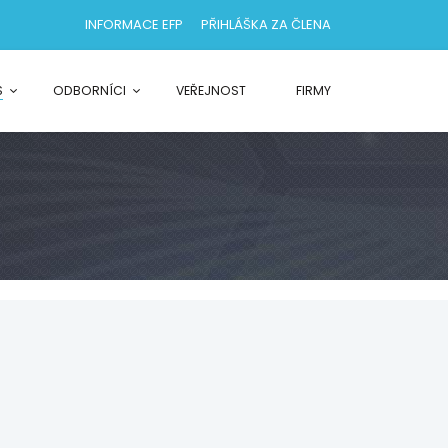
INFORMACE EFP
PŘIHLÁŠKA ZA ČLENA
S
ODBORNÍCI
VEŘEJNOST
FIRMY