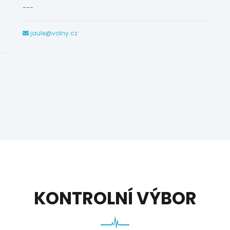
---
jaule@volny.cz
KONTROLNÍ VÝBOR