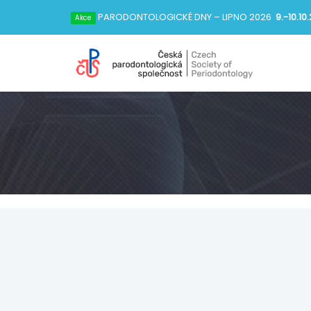
PARODONTOLOGICKÉ DNY
– LIPNO 2026
9.-10.10
Akce