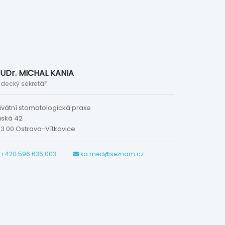
UDr. MICHAL KANIA
decký sekretář
ivátní stomatologická praxe
uská 42
3 00 Ostrava-Vítkovice
+420 596 636 003
ka.med@seznam.cz