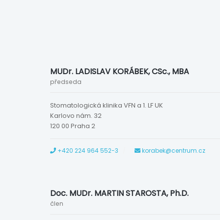
MUDr. LADISLAV KORÁBEK, CSc., MBA
předseda
Stomatologická klinika VFN a 1. LF UK
Karlovo nám. 32
120 00 Praha 2
+420 224 964 552-3
korabek@centrum.cz
Doc. MUDr. MARTIN STAROSTA, Ph.D.
člen