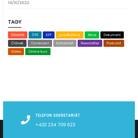
14/10/2022
TAGY
Důležité
ČPS
EFP
proLékaře.cz
Akce
Dokument
Článek
Oznámení
Komentář
Newsletter
Podcast
Video
Online kurz
TELEFON SEKRETARIÁT
+420 234 709 623