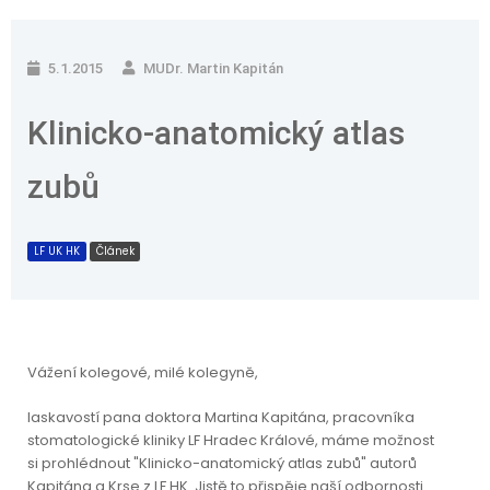
5.1.2015
MUDr. Martin Kapitán
Klinicko-anatomický atlas
zubů
LF UK HK
Článek
Vážení kolegové, milé kolegyně,
laskavostí pana doktora Martina Kapitána, pracovníka
stomatologické kliniky LF Hradec Králové, máme možnost
si prohlédnout "Klinicko-anatomický atlas zubů" autorů
Kapitána a Krse z LF HK. Jistě to přispěje naší odbornosti.