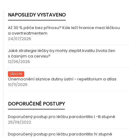
NAPOSLEDY VYSTAVENO
Až 30 % péče bez přínosu? Kde leží hranice mezi léčbou
a overtreatmentem
24/07/2026
Jaké strategie léčby by mohly zlepšit kvalitu života žen
s časným ca cervixu?
12/06/2026
Důležité
Onemocnění sliznice dutiny ústní
- repetitorium
a atlas
10/11/2025
DOPORUČENÉ POSTUPY
Doporučený postup pro léčbu parodontitis I.-III.stupně
25/09/2022
Doporučený postup pro léčbu parodontitis IV.stupně