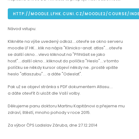
HTTP://MOODLE.LFHK.CUNI.CZ/MOODLE2/COURSE/IND
Návod vstupu:
Klikněte na výše uvedený odkaz....otevře se okno serveru
moodle LF HK....klik na nápis "Klinicko-anat. atlas"....otevře
se další okno....vlevo kliknout na "Přihlásit se jako
host"....další okno....kliknout do políčka "Heslo"....v tomto
políčku se někdy kursor objeví někdy ne...prostě vpište
heslo "atlaszubu".... a dáte "Odeslat".
Pak už se objeví stránka s PDF dokumentem Atlasu....
a dáte otevřít či uložit dle Vaší volby.
Děkujeme panu doktoru Martinu Kapitánovi a přejeme mu
zdraví, štěstí, mnoho pohody v roce 2015.
Za výbor ČPS Ladislav Záruba, dne 27.12.2014