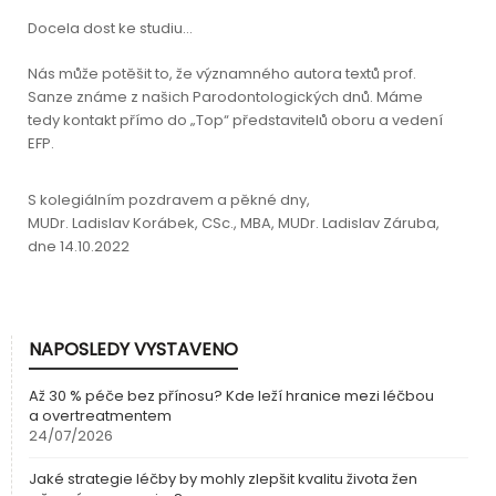
Docela dost ke studiu…
Nás může potěšit to, že významného autora textů prof.
Sanze známe z našich Parodontologických dnů. Máme
tedy kontakt přímo do „Top“ představitelů oboru a vedení
EFP.
S kolegiálním pozdravem a pěkné dny,
MUDr. Ladislav Korábek, CSc., MBA, MUDr. Ladislav Záruba,
dne 14.10.2022
NAPOSLEDY VYSTAVENO
Až 30 % péče bez přínosu? Kde leží hranice mezi léčbou
a overtreatmentem
24/07/2026
Jaké strategie léčby by mohly zlepšit kvalitu života žen