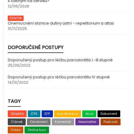
s časným ca cervixu?
12/06/2026
Důležité
Onemocnění sliznice dutiny ústní
- repetitorium
a atlas
10/11/2025
DOPORUČENÉ POSTUPY
Doporučený postup pro léčbu parodontitis I.-III.stupně
25/09/2022
Doporučený postup pro léčbu parodontitis IV.stupně
14/10/2022
TAGY
Důležité
ČPS
EFP
proLékaře.cz
Akce
Dokument
Článek
Oznámení
Komentář
Newsletter
Podcast
Video
Online kurz