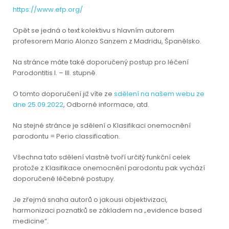
https://www.efp.org/
Opět se jedná o text kolektivu s hlavním autorem
profesorem Mario Alonzo Sanzem z Madridu, Španělsko.
Na stránce máte také doporučený postup pro léčení
Parodontitis I. – III. stupně.
O tomto doporučení již víte ze
sdělení na našem webu ze
dne 25.09.2022
, Odborné informace, atd.
Na stejné stránce je sdělení o Klasifikaci onemocnění
parodontu = Perio classification.
Všechna tato sdělení vlastně tvoří určitý funkční celek
protože z Klasifikace onemocnění parodontu pak vychází
doporučené léčebné postupy.
Je zřejmá snaha autorů o jakousi objektivizaci,
harmonizaci poznatků se základem na „evidence based
medicine“.