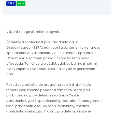
SEPA
Akce
Vážení kolegové, milé kolegyně,
Španělská společnost pro Parodontologii a
Osteointegraci (SEPA) nám posílá oznámení o kongresu
společnosti ve Valladolidu, 22. – 24.květen, Španělsko.
Oznámení je zároveň pozváním pro našeho pana
předsedu. Ten chce ale vědět, zdali by byl mezi našimi
členy zájem o uvedenou akci. Pak by se organizovalo
další.
Pokud se podíváte do programu setkání, zjistíte, že
témata jsou značně podobná tématům, která jsou
probírána na pravidelných setkáních České
parodontologické společnosti, tj. operativní management
tkání parodontu v souvislosti s implantáty, estetika
frontálního úseku, atd. Prosím, projděte si přiložené