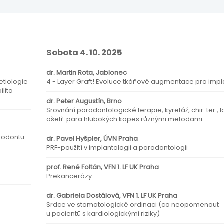
Sobota 4. 10. 2025
dr. Martin Rota, Jablonec
etiologie
4 - Layer Graft! Evoluce tkáňové augmentace pro impl
lita
dr. Peter Augustín, Brno
Srovnání parodontologické terapie, kyretáž, chir. ter., l
ošetř. para hlubokých kapes různými metodami
rodontu –
dr. Pavel Hyšpler, ÚVN Praha
PRF-použití v implantologii a parodontologii
prof. René Foltán, VFN 1. LF UK Praha
Prekancerózy
dr. Gabriela Dostálová, VFN 1. LF UK Praha
Srdce ve stomatologické ordinaci (co neopomenout
u pacientů s kardiologickými riziky)