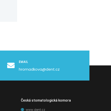
EMAIL
hromadkova@dent.cz
Česká stomatologická komora
www.dent.cz