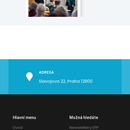
ADRESA
Slavojova 22, Praha 12800
Hlavní menu
Možná hledáte
Úvod
Newslettery EFP