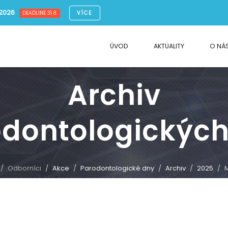
.2026
VÍCE
DEADLINE 31.8.
ÚVOD
AKTUALITY
O NÁ
Archiv
odontologických
Odborníci
Akce
Parodontologické dny
Archiv
2025
M