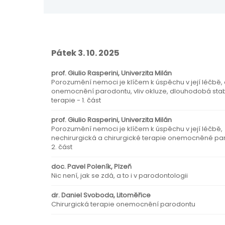
Pátek 3. 10. 2025
prof. Giulio Rasperini, Univerzita Milán
Porozumění nemoci je klíčem k úspěchu v její léčbě, 
onemocnění parodontu, vliv okluze, dlouhodobá stabi
terapie - 1. část
prof. Giulio Rasperini, Univerzita Milán
Porozumění nemoci je klíčem k úspěchu v její léčbě,
nechirurgická a chirurgické terapie onemocněné pa
2. část
doc. Pavel Poleník, Plzeň
Nic není, jak se zdá, a to i v parodontologii
dr. Daniel Svoboda, Litoměřice
Chirurgická terapie onemocnění parodontu