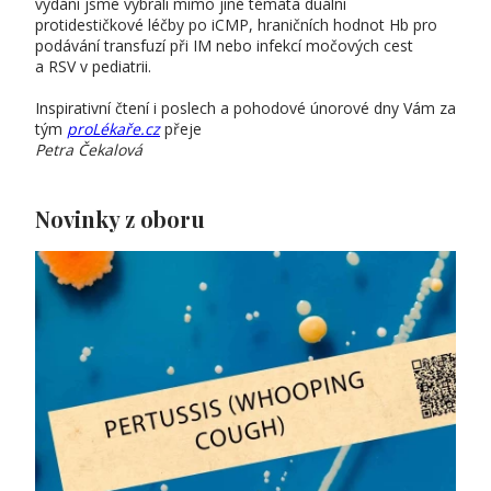
vydání jsme vybrali mimo jiné témata duální
protidestičkové léčby po iCMP, hraničních hodnot Hb pro
podávání transfuzí při IM nebo infekcí močových cest
a RSV v pediatrii.
Inspirativní čtení i poslech a pohodové únorové dny Vám za
tým
proLékaře.cz
přeje
Petra Čekalová
Novinky z oboru