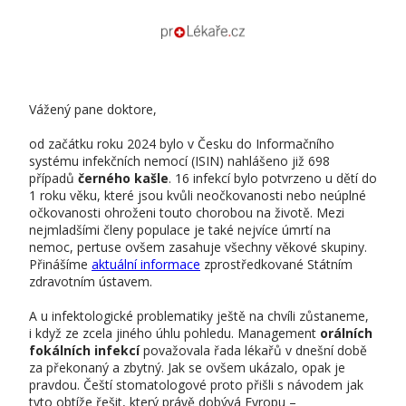
Vážený pane doktore,
od začátku roku 2024 bylo v Česku do Informačního
systému infekčních nemocí (ISIN) nahlášeno již 698
případů
černého kašle
. 16 infekcí bylo potvrzeno u dětí do
1 roku věku, které jsou kvůli neočkovanosti nebo neúplné
očkovanosti ohroženi touto chorobou na životě. Mezi
nejmladšími členy populace je také nejvíce úmrtí na
nemoc, pertuse ovšem zasahuje všechny věkové skupiny.
Přinášíme
aktuální informace
zprostředkované Státním
zdravotním ústavem.
A u infektologické problematiky ještě na chvíli zůstaneme,
i když ze zcela jiného úhlu pohledu. Management
orálních
fokálních infekcí
považovala řada lékařů v dnešní době
za překonaný a zbytný. Jak se ovšem ukázalo, opak je
pravdou. Čeští stomatologové proto přišli s návodem jak
tyto obtíže řešit, který právě dobývá Evropu –