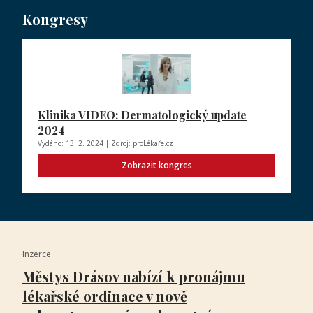
Kongresy
Klinika VIDEO: Dermatologický update
2024
Vydáno: 13. 2. 2024 | Zdroj:
proLékaře.cz
Zobrazit kongres
Inzerce
Městys Drásov nabízí k pronájmu
lékařské ordinace v nově