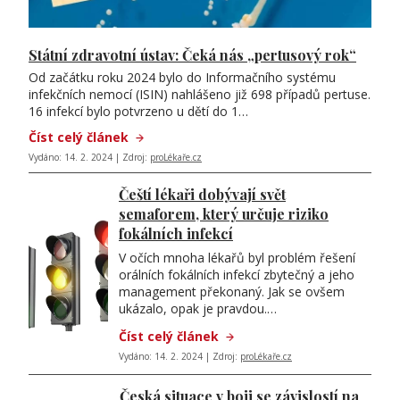
Státní zdravotní ústav: Čeká nás „pertusový rok“
Od začátku roku 2024 bylo do Informačního systému
infekčních nemocí (ISIN) nahlášeno již 698 případů pertuse.
16 infekcí bylo potvrzeno u dětí do 1…
Číst celý článek
Vydáno: 14. 2. 2024 | Zdroj:
proLékaře.cz
Čeští lékaři dobývají svět
semaforem, který určuje riziko
fokálních infekcí
V očích mnoha lékařů byl problém řešení
orálních fokálních infekcí zbytečný a jeho
management překonaný. Jak se ovšem
ukázalo, opak je pravdou.…
Číst celý článek
Vydáno: 14. 2. 2024 | Zdroj:
proLékaře.cz
Česká situace v boji se závislostí na