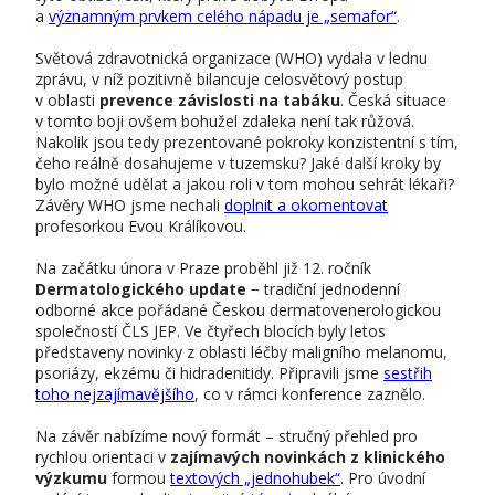
a
významným prvkem celého nápadu je „semafor“
.
Světová zdravotnická organizace (WHO) vydala v lednu
zprávu, v níž pozitivně bilancuje celosvětový postup
v oblasti
prevence závislosti na tabáku
. Česká situace
v tomto boji ovšem bohužel zdaleka není tak růžová.
Nakolik jsou tedy prezentované pokroky konzistentní s tím,
čeho reálně dosahujeme v tuzemsku? Jaké další kroky by
bylo možné udělat a jakou roli v tom mohou sehrát lékaři?
Závěry WHO jsme nechali
doplnit a okomentovat
profesorkou Evou Králíkovou.
Na začátku února v Praze proběhl již 12. ročník
Dermatologického update
− tradiční jednodenní
odborné akce pořádané Českou dermatovenerologickou
společností ČLS JEP. Ve čtyřech blocích byly letos
představeny novinky z oblasti léčby maligního melanomu,
psoriázy, ekzému či hidradenitidy. Připravili jsme
sestřih
toho nejzajímavějšího
, co v rámci konference zaznělo.
Na závěr nabízíme nový formát – stručný přehled pro
rychlou orientaci v
zajímavých novinkách z klinického
výzkumu
formou
textových „jednohubek“
. Pro úvodní