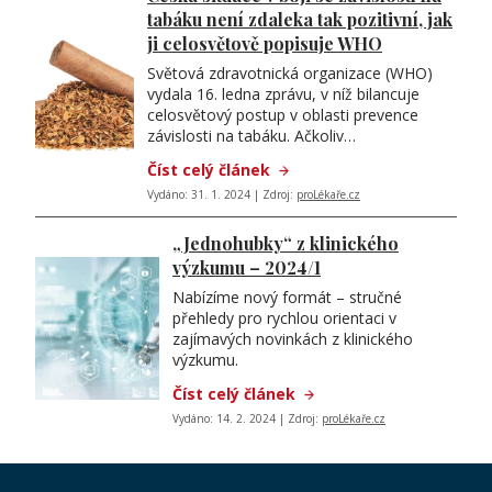
tabáku není zdaleka tak pozitivní, jak
ji celosvětově popisuje WHO
Světová zdravotnická organizace (WHO)
vydala 16. ledna zprávu, v níž bilancuje
celosvětový postup v oblasti prevence
závislosti na tabáku. Ačkoliv…
Číst celý článek
Vydáno: 31. 1. 2024 | Zdroj:
proLékaře.cz
„Jednohubky“ z klinického
výzkumu – 2024/1
Nabízíme nový formát – stručné
přehledy pro rychlou orientaci v
zajímavých novinkách z klinického
výzkumu.
Číst celý článek
Vydáno: 14. 2. 2024 | Zdroj:
proLékaře.cz